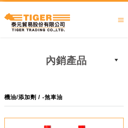
內銷產品
機油/添加劑 / -煞車油